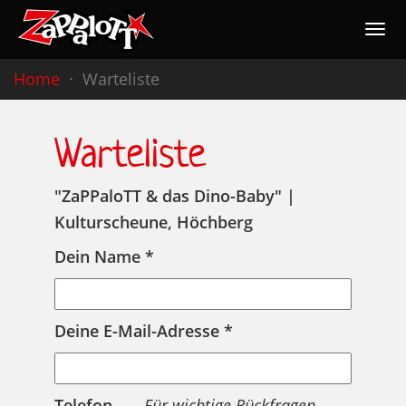
Togg
navig
Nav
Home
Warteliste
Warteliste
"ZaPPaloTT & das Dino-Baby" |
Kulturscheune, Höchberg
Dein Name *
Deine E-Mail-Adresse *
Telefon
Für wichtige Rückfragen