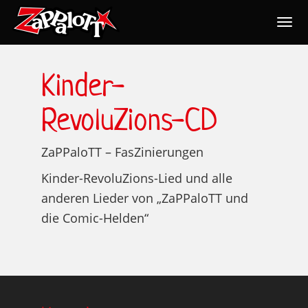
Togg
navig
Nav
Kinder-
RevoluZions-CD
ZaPPaloTT – FasZinierungen
Kinder-RevoluZions-Lied und alle
anderen Lieder von „ZaPPaloTT und
die Comic-Helden“