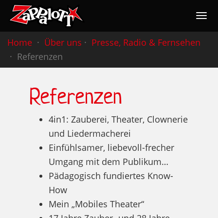
Togg
navig
Nav
Home
Über uns
Presse, Radio & Fernsehen
Referenzen
Referenzen
4in1: Zauberei, Theater, Clownerie
und Liedermacherei
Einfühlsamer, liebevoll-frecher
Umgang mit dem Publikum…
Pädagogisch fundiertes Know-
How
Mein „Mobiles Theater“