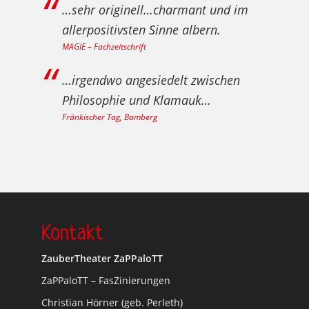
…sehr originell…charmant und im
allerpositivsten Sinne albern.
MAGIE – Fachzeitschrift
…irgendwo angesiedelt zwischen
Philosophie und Klamauk…
Fränkischer Tag, Bamberg
Kontakt
ZauberTheater ZaPPaloTT
ZaPPaloTT – FasZinierungen
Christian Hörner (geb. Perleth)