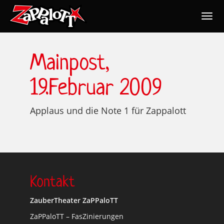
Togg
navig
Nav
Mainpost,
19.Februar 2009
Applaus und die Note 1 für Zappalott
Kontakt
ZauberTheater ZaPPaloTT
ZaPPaloTT – FasZinierungen