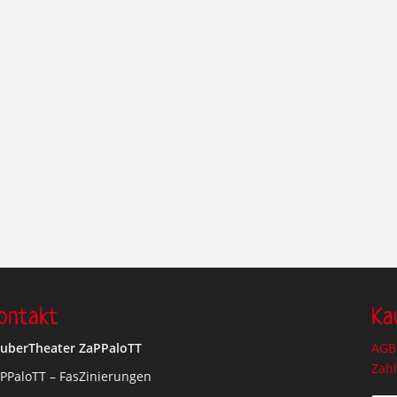
ontakt
Ka
uberTheater ZaPPaloTT
AGB 
Zah
PPaloTT – FasZinierungen