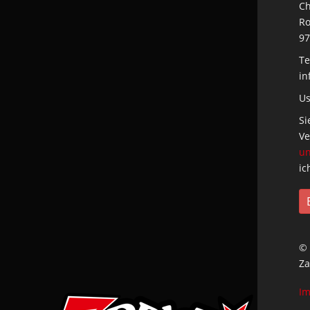
Ch
Ro
97
Te
in
Us
Si
Ve
un
ic
© 
Za
I