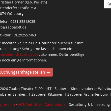
ristian Hörner (geb. Perleth)
Ka
ttendorfer Straße 35a
074 Würzburg
lefon: 0931 35818035
fo@zappalott.de
t.-Idnr.: DE292557463
e möchten ZaPPaloTT als Zauberer buchen für Ihre
ranstaltung? Sehr gerne lasse ich Ihnen ein
verbindliches Angebot
zukommen. Dafür benötige
h noch einige Informationen.
Buchungsanfrage stellen →
2026 ZauberTheater ZaPPaloTT · Zauberer Kinderzauberer Würzbu
uberer Bamberg | Zauberer Kitzingen | Zauberer Aschaffenburg |
mpressum
·
AGB (Auftritte)
·
Datenschutz
· Gestaltung & Umsetzung