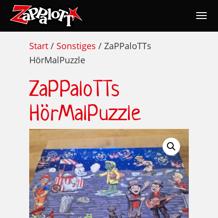
Togg
navig
Nav
Start
/
Sonstiges
/ ZaPPaloTTs
HörMalPuzzle
ZaPPaloTTs
HörMalPuzzle