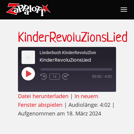
Togg
navig
Nav
KinderRevoluZionsLied
Liederbuch KinderRevoluZion
KinderRevoluZionsLied
Play
1x
00:00
/
4:02
Episode
Datei herunterladen
|
In neuem
Fenster abspielen
|
Audiolänge: 4:02
|
Aufgenommen am 18. März 2024