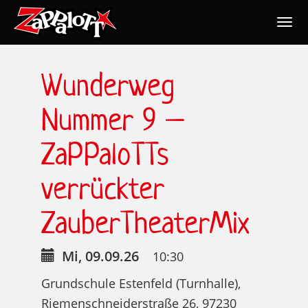
Togg
navig
Nav
Wunderweg
Nummer 9 –
ZaPPaloTTs
verrückter
ZauberTheaterMix
Mi, 09.09.26
10:30
Grundschule Estenfeld (Turnhalle),
Riemenschneiderstraße 26, 97230