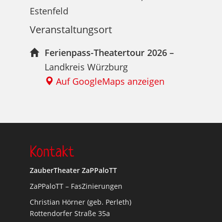
Estenfeld
Veranstaltungsort
Ferienpass-Theatertour 2026 –
Landkreis Würzburg
Auf GoogleMaps anzeigen
Kontakt
ZauberTheater ZaPPaloTT
ZaPPaloTT – FasZinierungen
Christian Hörner (geb. Perleth)
Rottendorfer Straße 35a