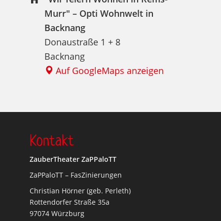
Murr" – Opti Wohnwelt in
Backnang
Donaustraße 1 + 8
Backnang
Auf GoogleMaps anzeigen
Kontakt
ZauberTheater ZaPPaloTT
ZaPPaloTT – FasZinierungen
Christian Hörner (geb. Perleth)
Rottendorfer Straße 35a
97074 Würzburg