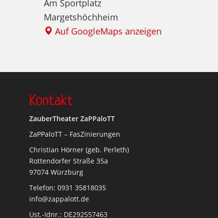
Am Sportplatz
Margetshöchheim
Auf GoogleMaps anzeigen
Kontakt
ZauberTheater ZaPPaloTT
ZaPPaloTT – FasZinierungen
Christian Hörner (geb. Perleth)
Rottendorfer Straße 35a
97074 Würzburg
Telefon: 0931 35818035
info@zappalott.de
Ust.-Idnr.: DE292557463