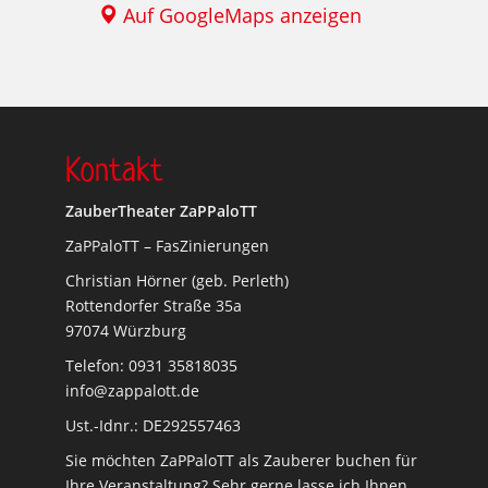
Auf GoogleMaps anzeigen
Kontakt
ZauberTheater ZaPPaloTT
ZaPPaloTT – FasZinierungen
Christian Hörner (geb. Perleth)
Rottendorfer Straße 35a
97074 Würzburg
Telefon: 0931 35818035
info@zappalott.de
Ust.-Idnr.: DE292557463
Sie möchten ZaPPaloTT als Zauberer buchen für
Ihre Veranstaltung? Sehr gerne lasse ich Ihnen