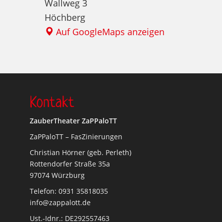
Wallweg 3
Höchberg
Auf GoogleMaps anzeigen
Kontakt
ZauberTheater ZaPPaloTT
ZaPPaloTT – FasZinierungen
Christian Hörner (geb. Perleth)
Rottendorfer Straße 35a
97074 Würzburg
Telefon: 0931 35818035
info@zappalott.de
Ust.-Idnr.: DE292557463