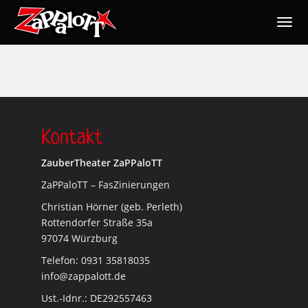
Togg
navig
Nav
Kontakt
ZauberTheater ZaPPaloTT
ZaPPaloTT – FasZinierungen
Christian Hörner (geb. Perleth)
Rottendorfer Straße 35a
97074 Würzburg
Telefon: 0931 35818035
info@zappalott.de
Ust.-Idnr.: DE292557463