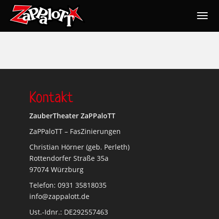
Togg
navig
Nav
Kontakt
ZauberTheater ZaPPaloTT
ZaPPaloTT – FasZinierungen
Christian Hörner (geb. Perleth)
Rottendorfer Straße 35a
97074 Würzburg
Telefon: 0931 35818035
info@zappalott.de
Ust.-Idnr.: DE292557463