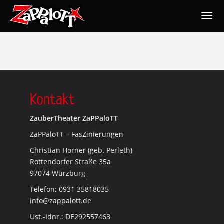
Togg
navig
Nav
Kontakt
ZauberTheater ZaPPaloTT
ZaPPaloTT – FasZinierungen
Christian Hörner (geb. Perleth)
Rottendorfer Straße 35a
97074 Würzburg
Telefon: 0931 35818035
info@zappalott.de
Ust.-Idnr.: DE292557463