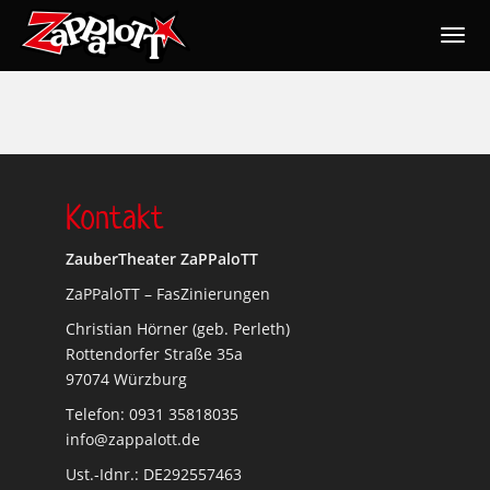
Togg
navig
Nav
Kontakt
ZauberTheater ZaPPaloTT
ZaPPaloTT – FasZinierungen
Christian Hörner (geb. Perleth)
Rottendorfer Straße 35a
97074 Würzburg
Telefon: 0931 35818035
info@zappalott.de
Ust.-Idnr.: DE292557463