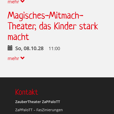
mehr
Magisches-Mitmach-
Theater, das Kinder stark
macht
So, 08.10.28
11:00
mehr
Kontakt
ZauberTheater ZaPPaloTT
ZaPPaloTT – FasZinierungen