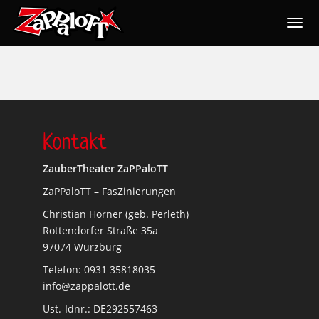
Togg
navig
Nav
Kontakt
ZauberTheater ZaPPaloTT
ZaPPaloTT – FasZinierungen
Christian Hörner (geb. Perleth)
Rottendorfer Straße 35a
97074 Würzburg
Telefon: 0931 35818035
info@zappalott.de
Ust.-Idnr.: DE292557463