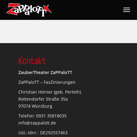
Togg
navig
Nav
Kontakt
ZauberTheater ZaPPaloTT
ZaPPaloTT – FasZinierungen
Christian Hörner (geb. Perleth)
Rottendorfer Straße 35a
97074 Würzburg
Telefon: 0931 35818035
info@zappalott.de
Ust.-Idnr.: DE292557463