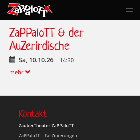
Togg
navig
Nav
ZaPPaloTT & der
AuZerirdische
Sa, 10.10.26
14:30
mehr
Kontakt
ZauberTheater ZaPPaloTT
ZaPPaloTT – FasZinierungen