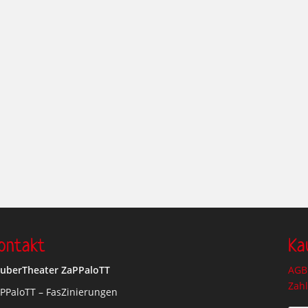
ontakt
Ka
uberTheater ZaPPaloTT
AGB 
Zah
PPaloTT – FasZinierungen