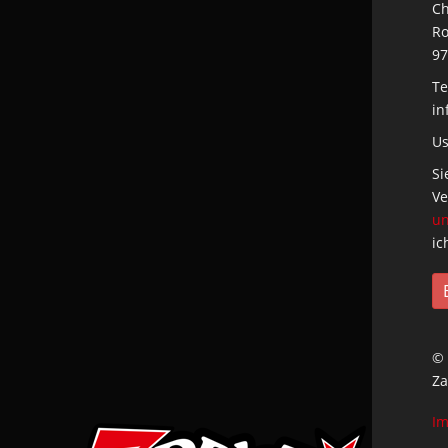
Ch
Ro
97
Te
in
Us
Si
Ve
un
ic
© 
Za
I