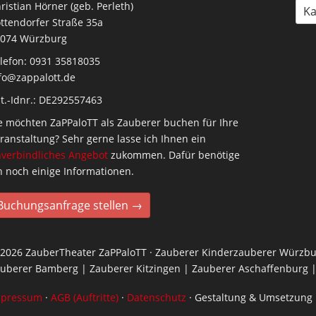
ristian Hörner (geb. Perleth)
Ka
ttendorfer Straße 35a
074 Würzburg
lefon: 0931 35818035
fo@zappalott.de
t.-Idnr.: DE292557463
e möchten ZaPPaloTT als Zauberer buchen für Ihre
ranstaltung? Sehr gerne lasse ich Ihnen ein
verbindliches Angebot
zukommen. Dafür benötige
h noch einige Informationen.
Buchungsanfrage stellen →
2026 ZauberTheater ZaPPaloTT · Zauberer Kinderzauberer Würzbu
uberer Bamberg | Zauberer Kitzingen | Zauberer Aschaffenburg |
mpressum
·
AGB (Auftritte)
·
Datenschutz
· Gestaltung & Umsetzung