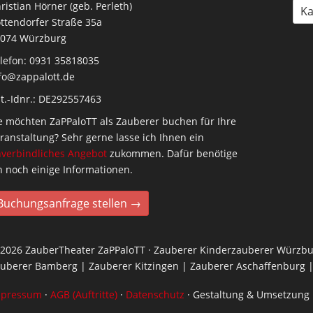
ristian Hörner (geb. Perleth)
Ka
ttendorfer Straße 35a
074 Würzburg
lefon: 0931 35818035
fo@zappalott.de
t.-Idnr.: DE292557463
e möchten ZaPPaloTT als Zauberer buchen für Ihre
ranstaltung? Sehr gerne lasse ich Ihnen ein
verbindliches Angebot
zukommen. Dafür benötige
h noch einige Informationen.
Buchungsanfrage stellen →
2026 ZauberTheater ZaPPaloTT · Zauberer Kinderzauberer Würzbu
uberer Bamberg | Zauberer Kitzingen | Zauberer Aschaffenburg |
mpressum
·
AGB (Auftritte)
·
Datenschutz
· Gestaltung & Umsetzung