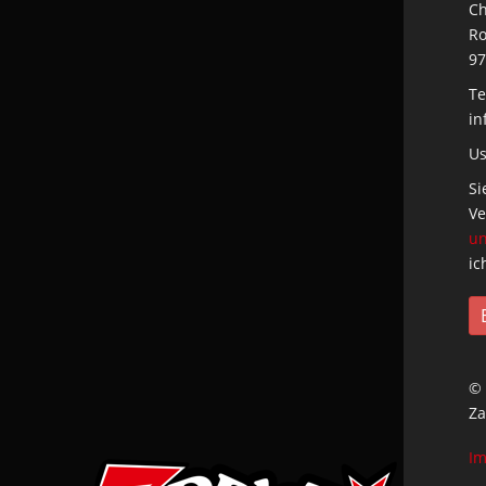
Ch
Ro
97
Te
in
Us
Si
Ve
un
ic
© 
Za
I