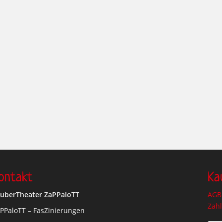
ontakt
Ka
uberTheater ZaPPaloTT
AGB 
Zah
PPaloTT – FasZinierungen