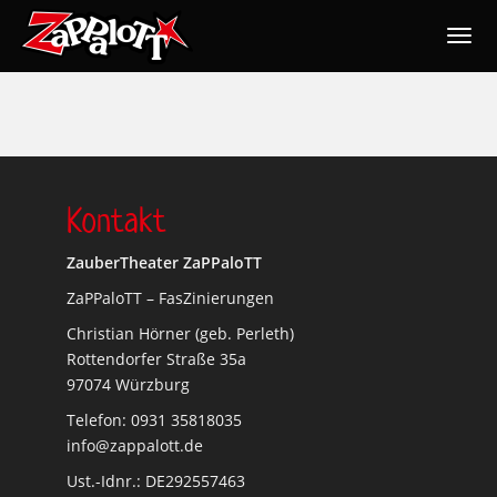
Togg
navig
Nav
Kontakt
ZauberTheater ZaPPaloTT
ZaPPaloTT – FasZinierungen
Christian Hörner (geb. Perleth)
Rottendorfer Straße 35a
97074 Würzburg
Telefon: 0931 35818035
info@zappalott.de
Ust.-Idnr.: DE292557463