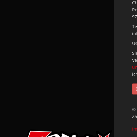
Ch
Ro
97
Te
in
Us
Si
Ve
un
ic
© 
Za
I