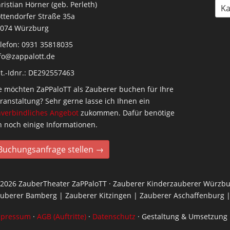
ristian Hörner (geb. Perleth)
Ka
ttendorfer Straße 35a
074 Würzburg
lefon: 0931 35818035
fo@zappalott.de
t.-Idnr.: DE292557463
e möchten ZaPPaloTT als Zauberer buchen für Ihre
ranstaltung? Sehr gerne lasse ich Ihnen ein
verbindliches Angebot
zukommen. Dafür benötige
h noch einige Informationen.
Buchungsanfrage stellen →
2026 ZauberTheater ZaPPaloTT · Zauberer Kinderzauberer Würzbu
uberer Bamberg | Zauberer Kitzingen | Zauberer Aschaffenburg |
mpressum
·
AGB (Auftritte)
·
Datenschutz
· Gestaltung & Umsetzung