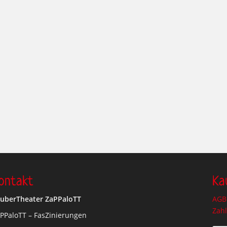
ontakt
Ka
uberTheater ZaPPaloTT
AGB 
Zah
PPaloTT – FasZinierungen