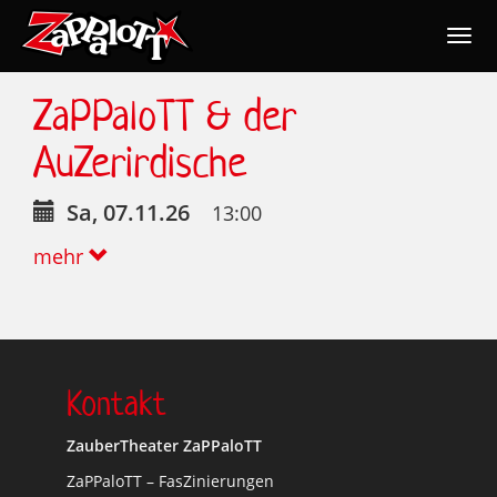
Togg
navig
Nav
ZaPPaloTT & der
AuZerirdische
Sa, 07.11.26
13:00
mehr
Kontakt
ZauberTheater ZaPPaloTT
ZaPPaloTT – FasZinierungen